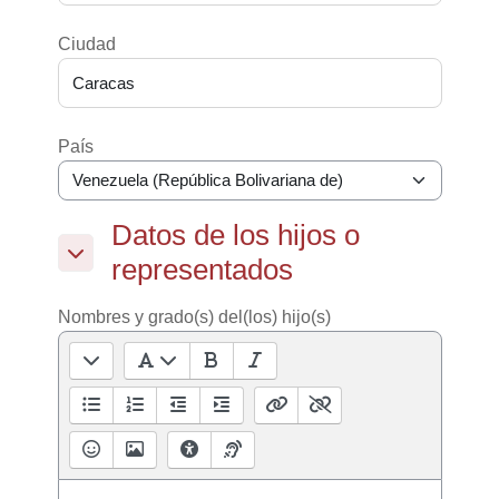
Ciudad
País
Datos de los hijos o representados
Datos de los hijos o
representados
Datos de los hijos o representados
Nombres y grado(s) del(los) hijo(s)
Editor de texto enriquecido