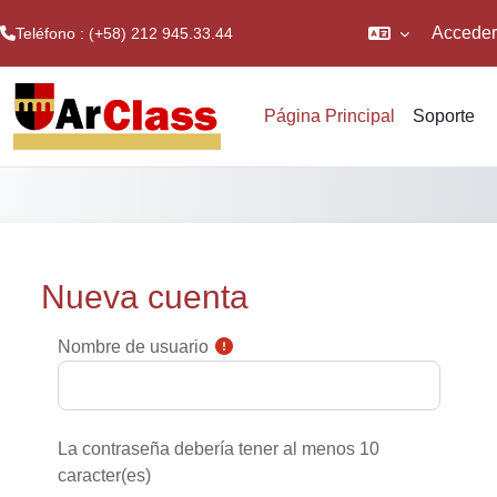
Acceder
Teléfono : (+58) 212 945.33.44
Salta al contenido principal
Página Principal
Soporte
Nueva cuenta
Nombre de usuario
La contraseña debería tener al menos 10
caracter(es)